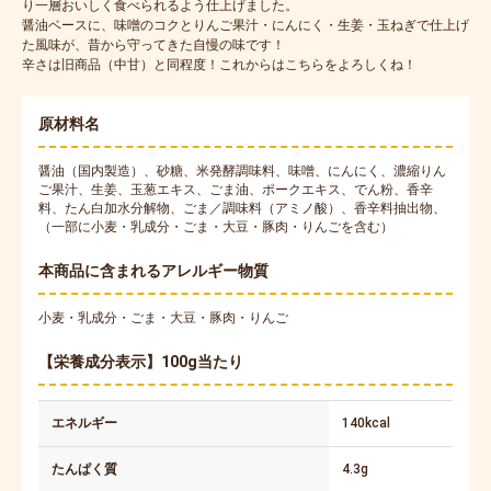
り一層おいしく食べられるよう仕上げました。
醤油ベースに、味噌のコクとりんご果汁・にんにく・生姜・玉ねぎで仕上げ
た風味が、昔から守ってきた自慢の味です！
辛さは旧商品（中甘）と同程度！これからはこちらをよろしくね！
原材料名
醤油（国内製造）、砂糖、米発酵調味料、味噌、にんにく、濃縮りん
ご果汁、生姜、玉葱エキス、ごま油、ポークエキス、でん粉、香辛
料、たん白加水分解物、ごま／調味料（アミノ酸）、香辛料抽出物、
（一部に小麦・乳成分・ごま・大豆・豚肉・りんごを含む）
本商品に含まれるアレルギー物質
小麦・乳成分・ごま・大豆・豚肉・りんご
【栄養成分表示】100g当たり
エネルギー
140kcal
たんぱく質
4.3g