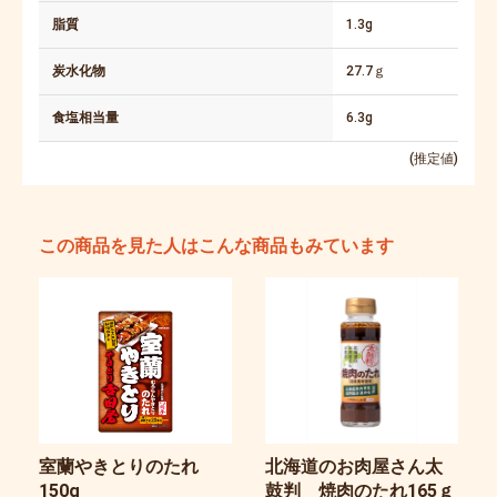
脂質
1.3g
炭水化物
27.7ｇ
食塩相当量
6.3g
(推定値)
この商品を見た人はこんな商品もみています
室蘭やきとりのたれ
北海道のお肉屋さん太
150g
鼓判 焼肉のたれ165ｇ